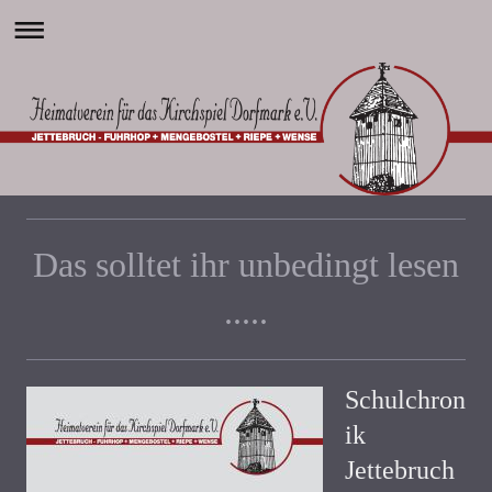
Das solltet ihr unbedingt lesen
.....
Schulchron
ik
Jettebruch