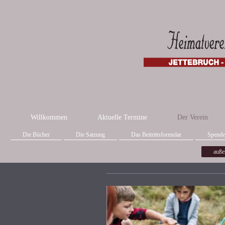
Willkommen
Aktuelle Termine
Der Verein
Die Bücher
Die Satzung
Das Beitrittsformular
Spend
auße