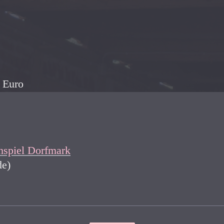
 Euro
hspiel Dorfmark
de)