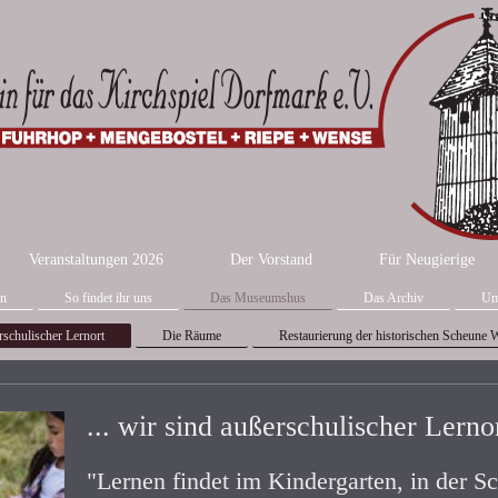
Veranstaltungen 2026
Der Vorstand
Für Neugierige
en
So findet ihr uns
Das Museumshus
Das Archiv
Um
rschulischer Lernort
Die Räume
Restaurierung der historischen Scheune 
... wir sind außerschulischer Lerno
"Lernen findet im Kindergarten, in der S